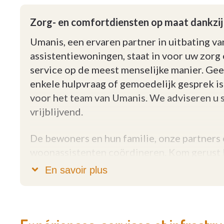
Zorg- en comfortdiensten op maat dankzi
Umanis, een ervaren partner in uitbating va
assistentiewoningen, staat in voor uw zorg
service op de meest menselijke manier. Ge
enkele hulpvraag of gemoedelijk gesprek is
voor het team van Umanis. We adviseren u 
vrijblijvend.
De bewoners en hun familie, onze partners
woonassistenten coördineren. Kom gerust l
www.umanis.be voor meer informatie.
En savoir plus