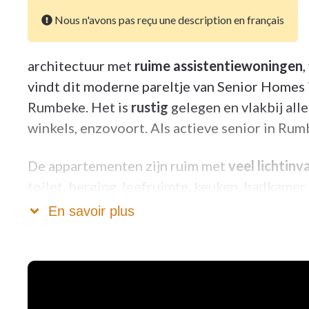
Nous n'avons pas reçu une description en français
architectuur met
ruime assistentiewoningen
,
vindt dit moderne pareltje van Senior Homes i
Rumbeke. Het is
rustig
gelegen en vlakbij all
winkels, enzovoort. Als actieve senior in Rum
De appartementen zijn ruim met
veel lichtinva
toilet, berging, leefruimte, keuken, badkamer
appartementen is hier bovenop nog een dress
En savoir plus
De oppervlaktes schommelen tussen 69m² en 
over een
terras
dat varieert van 11m² tot 80m
beschikken zelfs over een tuintje dat privati
een privatieve kelderberging op -1 en een fiet