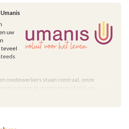
j Umanis
n
 en uw
en
 teveel
steeds
 en medewerkers staan centraal, onze
angs om ons te ontmoeten of kijk op