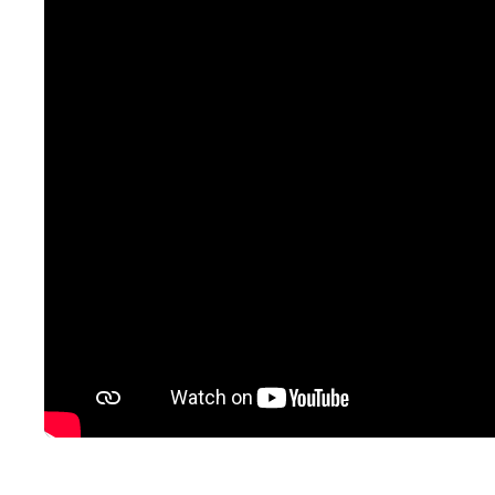
ondergrondse parkeerplaats of garagebox hu
Neem gerust contact op voor meer informatie