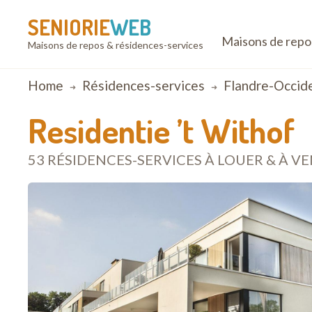
SENIORIE
WEB
Maisons de repo
Maisons de repos & résidences-services
Breadcrumb
Home
Résidences-services
Flandre-Occid
Residentie ’t Withof
53 RÉSIDENCES-SERVICES À LOUER & À V