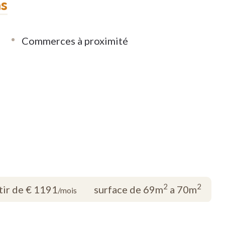
ns
Commerces à proximité
2
2
tir de € 1191
surface de 69m
a 70m
/mois