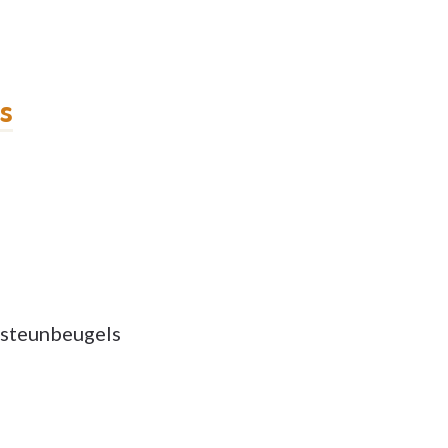
ts
 steunbeugels