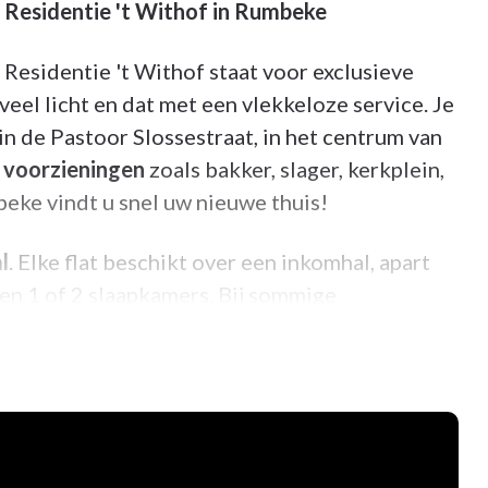
Residentie 't Withof in Rumbeke
Residentie 't Withof staat voor exclusieve
 veel licht en dat met een vlekkeloze service. Je
n de Pastoor Slossestraat, in het centrum van
e
voorzieningen
zoals bakker, slager, kerkplein,
beke vindt u snel uw nieuwe thuis!
l
. Elke flat beschikt over een inkomhal, apart
 en 1 of 2 slaapkamers. Bij sommige
ing en tuinberging voorzien.
130m². Elk appartement beschikt bovendien
². Enkele gelijkvloerse appartementen
ef mag gebruikt worden. Elke flat beschikt over
senstalling. Indien u dit wenst, kan u ook een