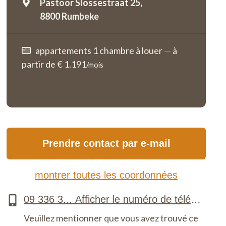
Pastoor Slossestraat 25,
8800 Rumbeke
appartements 1 chambre à louer
—
à
partir de € 1.191
/mois
Prendre contact par e-mail
montrer toutes les coordonnées
Veuillez mentionner que vous avez trouvé ce