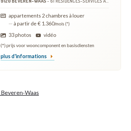
9120 BEVEREN-WAAS
-
61 RÉSIDENCES-SERVICES
À
0.8 KM
appartements 2 chambres à louer
—
à partir de € 1.360
/mois (*)
33 photos
vidéo
(*) prijs voor wooncomponent en basisdiensten
plus d'informations
de Beveren-Waas