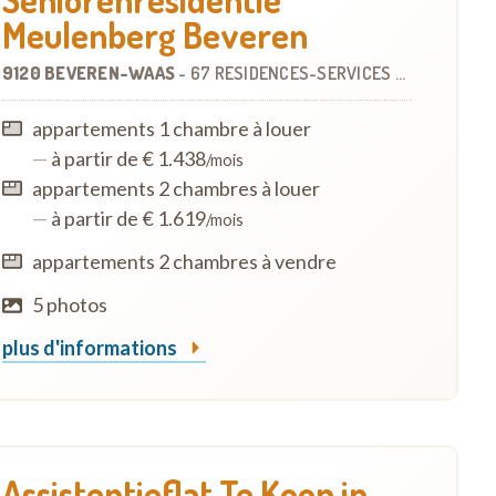
Meulenberg Beveren
9120 BEVEREN-WAAS
-
67 RÉSIDENCES-SERVICES
À
0.4 KM
appartements 1 chambre à louer
—
à partir de € 1.438
/mois
appartements 2 chambres à louer
—
à partir de € 1.619
/mois
appartements 2 chambres à vendre
5 photos
plus d'informations
Assistentieflat Te Koop in