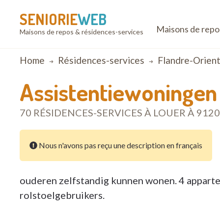
SENIORIE
WEB
Maisons de repo
Maisons de repos & résidences-services
Breadcrumb
Home
Résidences-services
Flandre-Orient
Assistentiewoningen
70 RÉSIDENCES-SERVICES À LOUER À 91
Nous n'avons pas reçu une description en français
ouderen zelfstandig kunnen wonen. 4 apparte
rolstoelgebruikers.