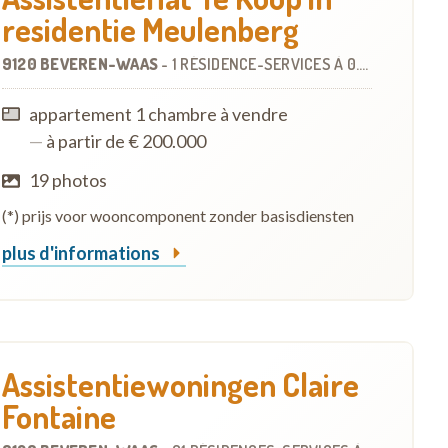
residentie Meulenberg
9120 BEVEREN-WAAS
-
1 RÉSIDENCE-SERVICES
À
0.4 KM
appartement 1 chambre à vendre
—
à partir de € 200.000
19 photos
(*) prijs voor wooncomponent zonder basisdiensten
plus d'informations
Assistentiewoningen Claire
Fontaine