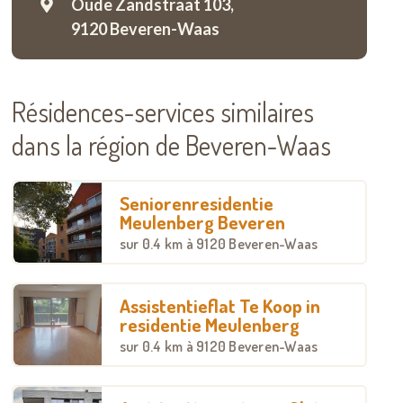
Oude Zandstraat 103,
9120 Beveren-Waas
Résidences-services similaires
dans la région de Beveren-Waas
Seniorenresidentie
Meulenberg Beveren
sur
0.4 km
à 9120 Beveren-Waas
Assistentieflat Te Koop in
residentie Meulenberg
sur
0.4 km
à 9120 Beveren-Waas