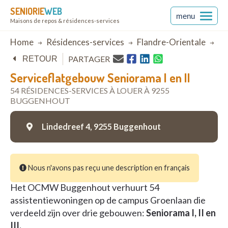
SENIORIE
WEB
menu
Maisons de repos & résidences-services
Breadcrumb
Home
Résidences-services
Flandre-Orientale
Bu
PARTAGER
RETOUR
Serviceflatgebouw Seniorama I en II
54 RÉSIDENCES-SERVICES À LOUER À 9255
BUGGENHOUT
Lindedreef 4,
9255 Buggenhout
Nous n'avons pas reçu une description en français
Het OCMW Buggenhout verhuurt 54
assistentiewoningen op de campus Groenlaan die
verdeeld zijn over drie gebouwen:
Seniorama I, II en
III.