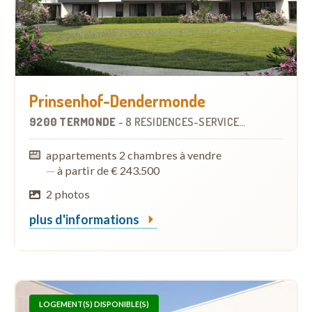
Prinsenhof-Dendermonde
9200 TERMONDE
-
8 RÉSIDENCES-SERVICES
À
7.6 KM
appartements 2 chambres à vendre
—
à partir de € 243.500
2 photos
plus d'informations
LOGEMENT(S) DISPONIBLE(S)