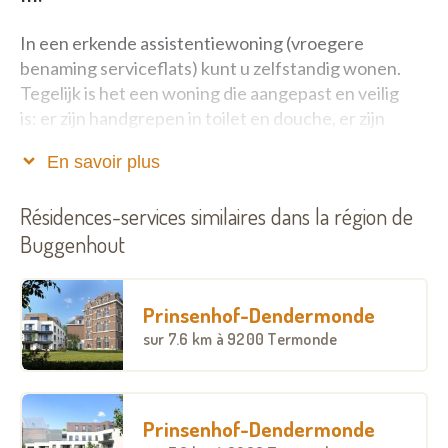
In een erkende assistentiewoning (vroegere
benaming serviceflats) kunt u zelfstandig wonen.
Tegelijk is het een woning die aangepast en veilig
is: er zijn handgrepen in toilet en douche, er zijn
nauwelijks trappen, er is een oproepsysteem om
En savoir plus
hulp in te roepen, ...
Résidences-services similaires dans la région de
U kunt er, als u dat wil, een beroep doen op
gemeenschappelijke diensten, zoals poetshulp,
Buggenhout
warme maaltijden of thuisverpleging. Er zijn ook
gemeenschappelijke ruimtes waar u de andere
Prinsenhof-Dendermonde
bewoners kunt ontmoeten.
sur
7.6 km
à 9200 Termonde
Het is dus een woning waar u zelfstandig woont en
waar u kunt blijven wonen als het wat moeilijker
gaat, mits ondersteuning vanuit de thuiszorg en
Prinsenhof-Dendermonde
eventuele mantelzorg.