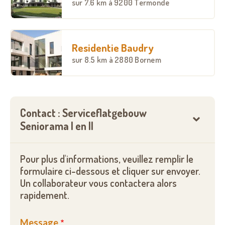
sur
7.6 km
à 9200 Termonde
Seniorama I, gelegen aan de Lindedreef 4, omvat 8
kleinere flats en 12 grote flats.
Residentie Baudry
Seniorama II, gelegen aan de Groenlaan 10, omvat
sur
8.5 km
à 2880 Bornem
15 identieke flats
Seniorama III, alsook gelegen aan de Groenlaan
10 (naast Seniorama II), omvat 19 identieke
Contact : Serviceflatgebouw
assistentiewoningen
Seniorama I en II
Pour plus d'informations, veuillez remplir le
formulaire ci-dessous et cliquer sur envoyer.
Un collaborateur vous contactera alors
rapidement.
Message