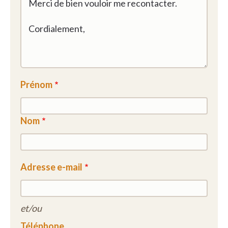
Je kunt kiezen uit een waaier aan bijkomende
diensten. Onze koks, onderhoudspersoneel en
klusjesmannen maken het je graag gemakkelijk,
zodat je alle tijd hebt om zorgeloos te genieten.
dagelijks vers bereide maaltijden
poetsdienst
Prénom
onderhouds- & klusjesdienst
haarzorg, pedicure, esthetische zorg
Nom
genieten en ontspannen
Er zijn tal van mogelijkheden om met andere
bewoners af te spreken, als jij daar zin in hebt. In de
Adresse e-mail
gemeenschappelijke ruimtes ontmoet je elkaar voor
een gezellige babbel of om rustig een boek te lezen.
De cafetaria is de ideale plek om af te spreken met
et/ou
buren, familie of vrienden voor een koffie, een
Téléphone