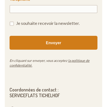
apero. In de privétuin geniet je van een groene oase
aan rust, midden in de stad.
Je souhaite recevoir la newsletter.
En cliquant sur envoyer, vous acceptez
la politique de
confidentialité.
Coordonnées de contact :
SERVICEFLATS TICHELHOF