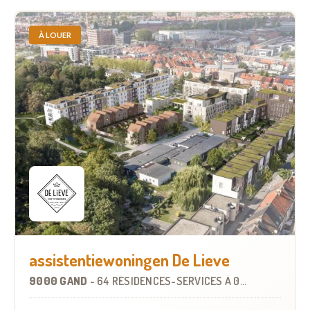
À LOUER
assistentiewoningen De Lieve
9000 GAND
-
64 RÉSIDENCES-SERVICES
À
0.5 KM