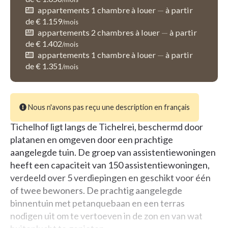
appartements 1 chambre à louer
—
à partir
de € 1.159
/mois
appartements 2 chambres à louer
—
à partir
de € 1.402
/mois
appartements 1 chambre à louer
—
à partir
de € 1.351
/mois
Nous n'avons pas reçu une description en français
Tichelhof ligt langs de Tichelrei, beschermd door
platanen en omgeven door een prachtige
aangelegde tuin. De groep van assistentiewoningen
heeft een capaciteit van 150 assistentiewoningen,
verdeeld over 5 verdiepingen en geschikt voor één
of twee bewoners. De prachtig aangelegde
binnentuin met petanquebaan en een terras
nodigen uit om te vertoeven in de zon en van wat