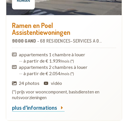
Ramen en Poel
Assistentiewoningen
9000 GAND
-
68 RÉSIDENCES-SERVICES
À
0.8 KM
appartements 1 chambre à louer
—
à partir de € 1.939
/mois (*)
appartements 2 chambres à louer
—
à partir de € 2.054
/mois (*)
24 photos
vidéo
(*) prijs voor wooncomponent, basisdiensten en
nutsvoorzieningen
plus d'informations