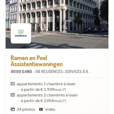
Ramen en Poel
Assistentiewoningen
9000 GAND
-
68 RÉSIDENCES-SERVICES
À
0.9 KM
appartements 1 chambre à louer
—
à partir de € 1.939
/mois (*)
appartements 2 chambres à louer
—
à partir de € 2.054
/mois (*)
24 photos
vidéo