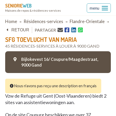
SENIORIE
WEB
menu
Maisons de repos & résidences-services
Breadcrumb
Home
Résidences-services
Flandre-Orientale
G
PARTAGER
RETOUR
SFG TOEVLUCHT VAN MARIA
45 RÉSIDENCES-SERVICES À LOUER À 9000 GAND
Bijlokevest 16/ Coupure/Maagdestraat,
9000 Gand
Nous n'avons pas reçu une description en français
Vzw de Refuge uit Gent (Oost-Vlaanderen) biedt 2
sites van assistentiewoningen aan.
Op de site Coupure beschikken we over 37