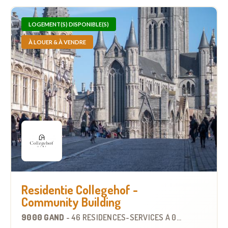
LOGEMENT(S) DISPONIBLE(S)
À LOUER & À VENDRE
Residentie Collegehof -
Community Building
9000 GAND
-
46 RÉSIDENCES-SERVICES
À
0.8 KM