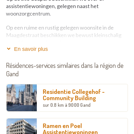
assistentiewoningen, gelegen naast het
woonzorgcentrum.
Op een ruime en rustig gelegen woonsite in de
Maagdestraat beschikken we bewust kleinschalig
over 30 ruime assistentiewoningen.
En savoir plus
De gebouwen van de assistentiewoningen liggen in
een groene en rustige omgeving, dichtbij winkels en
Résidences-services similaires dans la région de
openbaar vervoer.
Gand
Residentie Collegehof -
Community Building
sur
0.8 km
à 9000 Gand
Ramen en Poel
Assistentiewoningen