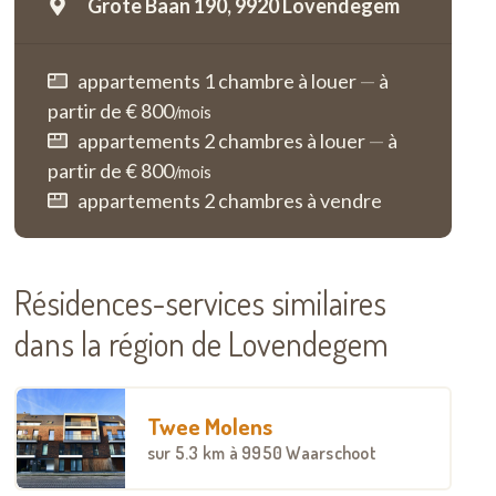
Grote Baan 190,
9920 Lovendegem
appartements 1 chambre à louer
—
à
partir de € 800
/mois
appartements 2 chambres à louer
—
à
partir de € 800
/mois
appartements 2 chambres à vendre
Résidences-services similaires
dans la région de Lovendegem
Twee Molens
sur
5.3 km
à 9950 Waarschoot