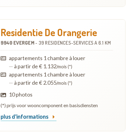
Residentie De Orangerie
9940 EVERGEM
-
39 RÉSIDENCES-SERVICES
À
6.1 KM
appartements 1 chambre à louer
—
à partir de € 1.132
/mois (*)
appartements 1 chambre à louer
—
à partir de € 2.055
/mois (*)
10 photos
(*) prijs voor wooncomponent en basisdiensten
plus d'informations