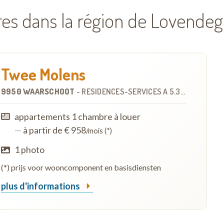
ires dans la région de Lovend
Twee Molens
9950 WAARSCHOOT
-
RÉSIDENCES-SERVICES
À
5.3 KM
appartements 1 chambre à louer
—
à partir de € 958
/mois (*)
1 photo
(*) prijs voor wooncomponent en basisdiensten
plus d'informations