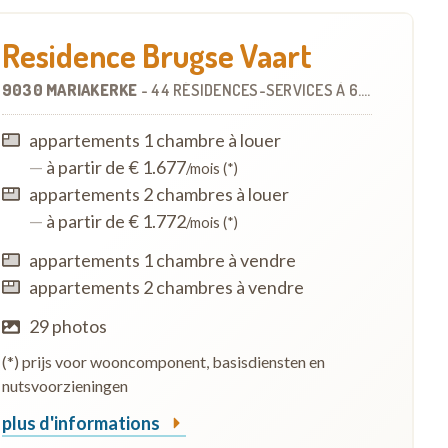
Residence Brugse Vaart
9030 MARIAKERKE
-
44 RÉSIDENCES-SERVICES
À
6.1 KM
appartements 1 chambre à louer
—
à partir de € 1.677
/mois (*)
appartements 2 chambres à louer
—
à partir de € 1.772
/mois (*)
appartements 1 chambre à vendre
appartements 2 chambres à vendre
29 photos
(*) prijs voor wooncomponent, basisdiensten en
nutsvoorzieningen
plus d'informations