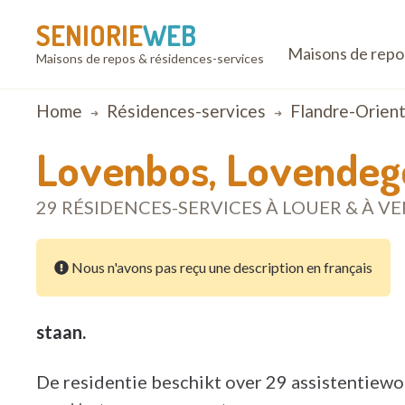
SENIORIE
WEB
Maisons de repo
Maisons de repos & résidences-services
Breadcrumb
Home
Résidences-services
Flandre-Orient
Lovenbos, Lovende
29 RÉSIDENCES-SERVICES À LOUER & À 
Nous n'avons pas reçu une description en français
staan.
De residentie
beschikt over 29 assistentiewo