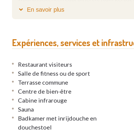
www.umanis.be voor meer informatie.
En savoir plus
Expériences, services et infrastr
Restaurant visiteurs
Salle de fitness ou de sport
Terrasse commune
Centre de bien-être
Cabine infrarouge
Sauna
Badkamer met inrijdouche en
douchestoel