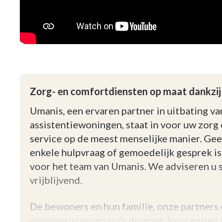
Zorg- en comfortdiensten op maat dankzi
Umanis, een ervaren partner in uitbating va
assistentiewoningen, staat in voor uw zorg
service op de meest menselijke manier. Ge
enkele hulpvraag of gemoedelijk gesprek is
voor het team van Umanis. We adviseren u 
vrijblijvend.
De bewoners en hun familie, onze partners
woonassistenten coördineren. Kom gerust l