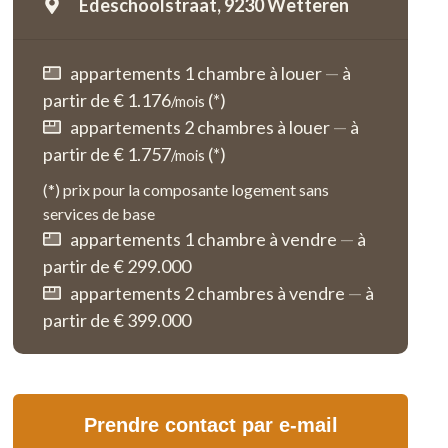
Edeschoolstraat,
9230 Wetteren
appartements 1 chambre à louer
—
à
partir de € 1.176
(*)
/mois
appartements 2 chambres à louer
—
à
partir de € 1.757
(*)
/mois
(*) prix pour la composante logement sans
services de base
appartements 1 chambre à vendre
—
à
partir de € 299.000
appartements 2 chambres à vendre
—
à
partir de € 399.000
Prendre contact par e-mail