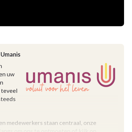
j Umanis
n
 en uw
en
 teveel
steeds
 en medewerkers staan centraal, onze
angs om ons te ontmoeten of kijk op