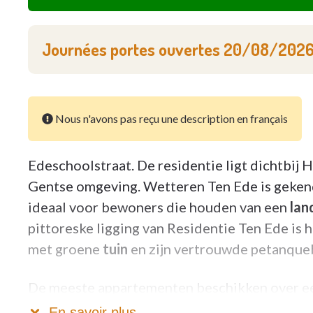
Journées portes ouvertes
20/08/202
Nous n'avons pas reçu une description en français
Edeschoolstraat. De residentie ligt dichtbij
Gentse omgeving. Wetteren Ten Ede is gekend
ideaal voor bewoners die houden van een
lan
pittoreske ligging van Residentie Ten Ede is 
met groene
tuin
en zijn vertrouwde petanque
De meeste appartementen beschikken over een
badkamer en slaapkamer(s). De oppervlaktes
En savoir plus