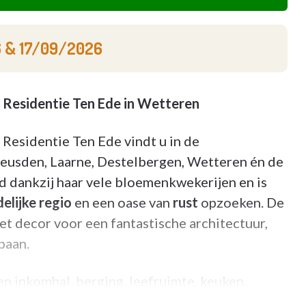
6
&
17/09/2026
Residentie Ten Ede in Wetteren
Residentie Ten Ede vindt u in de
 Heusden, Laarne, Destelbergen, Wetteren én de
 dankzij haar vele bloemenkwekerijen en is
delijke regio
en een oase van
rust
opzoeken. De
het decor voor een fantastische architectuur,
baan.
 inkomhal, berging, leefruimte, keuken,
 schommelen tussen 61m² en 93m². Ieder