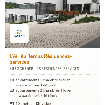
L'Air du Temps Résidences-
services
4032 CHÊNEE
-
28 RÉSIDENCES-SERVICES
appartements 1 chambre à louer
—
à partir de € 1.448
/mois
appartements 2 chambres à louer
—
à partir de € 2.169
/mois
10 photos
vidéo