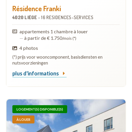
Résidence Franki
4020 LIÈGE
-
16 RÉSIDENCES-SERVICES
appartements 1 chambre à louer
—
à partir de € 1.750
/mois (*)
4 photos
(*) prijs voor wooncomponent, basisdiensten en
nutsvoorzieningen
plus d'informations
LOGEMENT(S) DISPONIBLE(S)
À LOUER