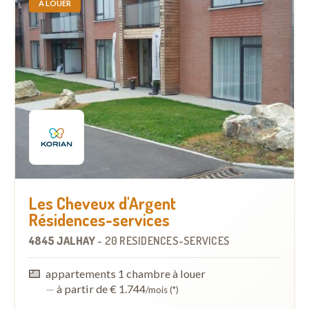
À LOUER
Les Cheveux d'Argent
Résidences-services
4845 JALHAY
-
20 RÉSIDENCES-SERVICES
appartements 1 chambre à louer
—
à partir de € 1.744
/mois (*)