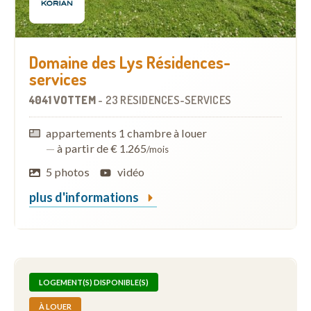
Domaine des Lys Résidences-
services
4041 VOTTEM
-
23 RÉSIDENCES-SERVICES
appartements 1 chambre à louer
—
à partir de € 1.265
/mois
5 photos
vidéo
plus d'informations
LOGEMENT(S) DISPONIBLE(S)
À LOUER