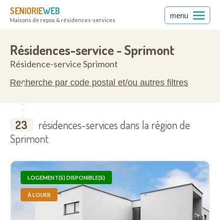
SENIORIE
WEB
menu
Maisons de repos & résidences-services
140
Résidences-service - Sprimont
Résidence-service Sprimont
Recherche par code postal et/ou autres filtres
23
résidences-services dans la région de
Sprimont
LOGEMENT(S) DISPONIBLE(S)
À LOUER