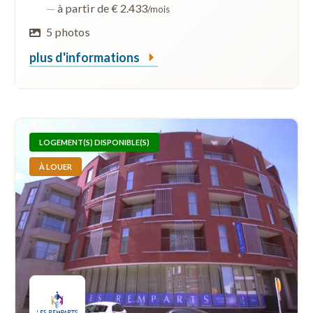
—
à partir de € 2.433
/mois
5 photos
plus d'informations
LOGEMENT(S) DISPONIBLE(S)
À LOUER