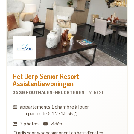
Het Dorp Senior Resort -
Assistentiewoningen
3530 HOUTHALEN-HELCHTEREN
-
41 RÉSIDENCES-SERVICES
appartements 1 chambre à louer
—
à partir de € 1.271
/mois (*)
7 photos
vidéo
(*) prijs voor wooncomponent en basisdiensten