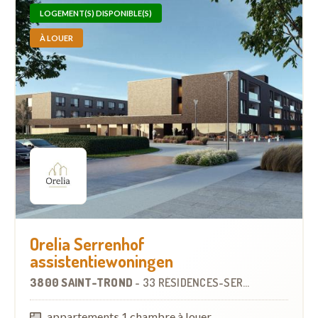
LOGEMENT(S) DISPONIBLE(S)
À LOUER
Orelia Serrenhof
assistentiewoningen
3800 SAINT-TROND
-
33 RÉSIDENCES-SERVICES
À
1.4 KM
appartements 1 chambre à louer