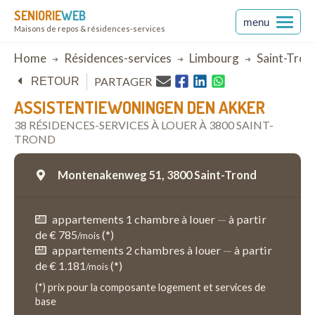
SENIORIE
WEB
menu
Maisons de repos & résidences-services
Breadcrumb
Home
Résidences-services
Limbourg
Saint-Tron
PARTAGER
RETOUR
ASSISTENTIEWONINGEN DEN AKKER
38 RÉSIDENCES-SERVICES À LOUER À 3800 SAINT-
TROND
Montenakenweg 51,
3800 Saint-Trond
appartements 1 chambre à louer
—
à partir
de € 785
(*)
/mois
appartements 2 chambres à louer
—
à partir
de € 1.181
(*)
/mois
(*) prix pour la composante logement et services de
base