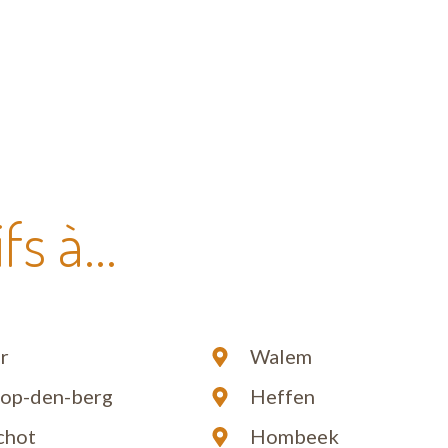
s à...
r
Walem
-op-den-berg
Heffen
chot
Hombeek