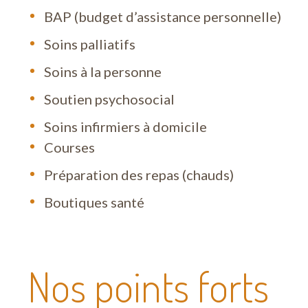
Si vous avez besoin de soins infirmiers, vous 
BAP (budget d’assistance personnelle)
Soins palliatifs
Enfin, nous sommes également reconnus en tan
qui préfère externaliser le travail domestiqu
Soins à la personne
enthousiastes.
Soutien psychosocial
Soins infirmiers à domicile
Korian Home Care propose : aide familiale, so
Courses
postnataux, titres-services, soins infirmiers à
Préparation des repas (chauds)
Boutiques santé
Nos points forts