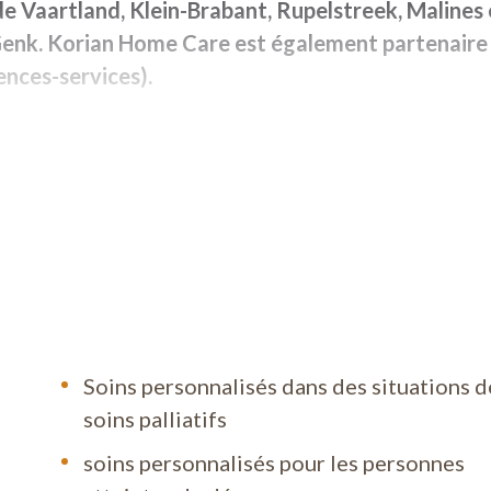
de Vaartland, Klein-Brabant, Rupelstreek, Malines 
 Genk. Korian Home Care est également partenaire
dences-services).
esoin de soins, peut faire appel à notre service d'
ée.
n handicap, de raisons de santé, etc., ne peuvent pl
ns un service de nettoyage.
t s'adresser à notre service de soins postnataux.
amiliale et de soins à domicile supplémentaires,
Soins personnalisés dans des situations d
 plusieurs groupes spécifiques ayant des besoins
soins palliatifs
soins personnalisés pour les personnes