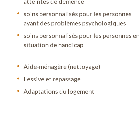
atteintes de démence
pouvez compter sur notre service de soins à domici
soins personnalisés pour les personnes
t qu'entreprise de titres-services. Toute personn
ayant des problèmes psychologiques
e peut faire appel à nos aides ménagères
soins personnalisés pour les personnes e
situation de handicap
ins aux personnes âgées, service de nettoyage, soi
Aide-ménagère (nettoyage)
 domicile et centre de soins à domicile.
Lessive et repassage
Adaptations du logement