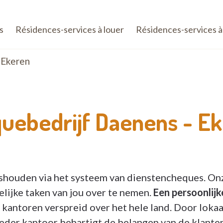
s
Résidences-services à louer
Résidences-services à
Ekeren
uebedrijf Daenens -
Ek
uishouden via het systeem van dienstencheques. On
lijke taken van jou over te nemen.
Een persoonlijk
kantoren verspreid over het hele land. Door lokaa
 Ieder kantoor behartigt de belangen van de klante