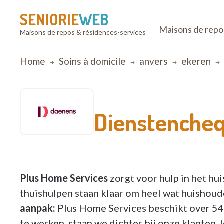
SENIORIE
WEB
Maisons de repo
Maisons de repos & résidences-services
Breadcrumb
Home
Soins à domicile
anvers
ekeren
Dienstencheq
Plus Home Services
zorgt voor hulp in het h
thuishulpen staan klaar om heel wat huishoude
aanpak:
Plus Home Services beschikt over 54 
te werken, staan we dichter bij onze klanten.