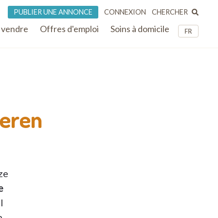
CHERCHER
PUBLIER UNE ANNONCE
CONNEXION
 vendre
Offres d'emploi
Soins à domicile
FR
eren
ze
e
l
n