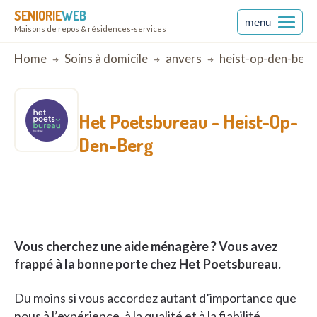
SENIORIE
WEB
menu
Maisons de repos & résidences-services
Breadcrumb
Home
Soins à domicile
anvers
heist-op-den-berg
Het Poetsbureau -
Heist-Op-
Den-Berg
Vous cherchez une aide ménagère ? Vous avez
frappé à la bonne porte chez Het Poetsbureau.
Du moins si vous accordez autant d’importance que
nous à l’expérience, à la qualité et à la fiabilité.