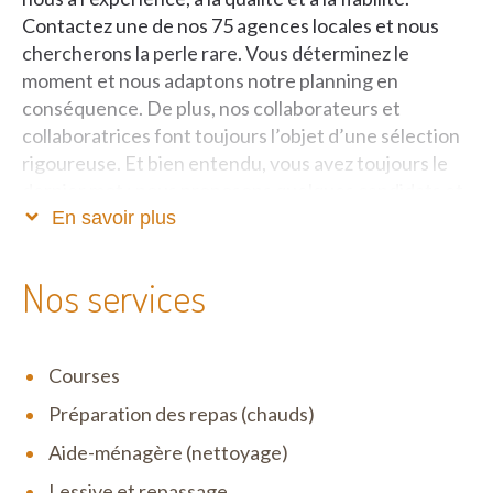
Contactez une de nos 75 agences locales et nous
chercherons la perle rare. Vous déterminez le
moment et nous adaptons notre planning en
conséquence. De plus, nos collaborateurs et
collaboratrices font toujours l’objet d’une sélection
rigoureuse. Et bien entendu, vous avez toujours le
dernier mot : nous proposons quelques candidats et
vous choisissez celui ou celle qui viendra chez vous.
En savoir plus
Service rapide et correct
Nos services
Het Poetsbureau entre en action dès que vous avez
introduit une demande d’aide ménagère. Chez nous,
Courses
vous n’êtes pas un numéro, mais vous pouvez
compter sur un service personnalisé et ciblé, où et
Préparation des repas (chauds)
quand vous en avez besoin. Résultat : vous ne
Aide-ménagère (nettoyage)
perdez pas un temps précieux à chercher un
candidat adéquat pour vous aider dans votre
Lessive et repassage