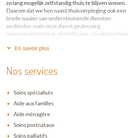
zo lang mogelijk zelfstandig thuis te blijven wonen.
Daarom dat we hen naast thuisverpleging ook een
brede waaier van ondersteunende diensten
aanbieden zoals onze dienst gezinszorg,
personenalarmering, sleutelkluisje, voedingsadvies
...
En savoir plus
Het Wit-Gele Kruis Antwerpen is er voor jou en alle
inwoners van onze provincie en staat open voor alle
Nos services
zorgaanvraag. Het spreekt voor zich dat we je een
kwaliteitsvolle thuisverpleging garanderen en dat je
kan rekenen op de inzet van al onze medewerkers.
Soins spécialisés
Onze verpleegkundigen, zorgkundigen en
verzorgenden staan dagelijks voor je klaar, 24 uur op
Aide aux familles
24 en 7 dagen op 7. Je kan ons altijd bereiken op het
Aide ménagère
algemeen nummer: 014 24 24 24 of bezoek onze
Soins postnataux
website.
Soins palliatifs