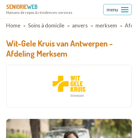
SENIORIE
WEB
menu
Maisons de repos & résidences-services
Breadcrumb
Home
Soins à domicile
anvers
merksem
Afdel
Wit-Gele Kruis van Antwerpen -
Afdeling Merksem