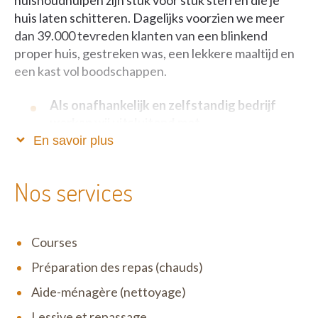
huishoudhulpen zijn stuk voor stuk sterren die je
huis laten schitteren. Dagelijks voorzien we meer
dan 39.000 tevreden klanten van een blinkend
proper huis, gestreken was, een lekkere maaltijd en
een kast vol boodschappen.
Als onafhankelijk en zelfstandig bedrijf
werken wij uitsluitend met
dienstencheques.
En savoir plus
Zo blijft onze service betaalbaar, fiscaal voordelig én
Nos services
verloopt alles volkomen legaal. Het motto van Het
Poetsbureau is niet voor niets ‘Anders en beter’: wij
zijn één grote familie waar open communicatie,
Courses
eerlijkheid en respect uiterst belangrijk zijn. Wij zijn
erg menselijk en tegelijk zeer correct in ons doen en
Préparation des repas (chauds)
laten. Zowel ten opzichte van onze klanten als onze
Aide-ménagère (nettoyage)
medewerkers.
Lessive et repassage