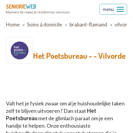
SENIORIE
WEB
menu
Maisons de repos & résidences-services
Breadcrumb
Home
Soins à domicile
brabant-flamand
vilvorde
Het Poetsbureau -
- Vilvorde
Valt het je fysiek zwaar om al je huishoudelijke taken
zelf te blijven uitvoeren? Dan staat
Het
Poetsbureau
met de glimlach paraat om je een
handje te helpen. Onze enthousiaste