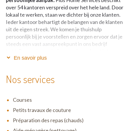
over 54 kantoren verspreid over het hele land. Door
lokaal te werken, staan we dichter bij onze klanten.
Ieder kantoor behartigt de belangen van de klanten
uit de eigen streek. We komen je thuishulp
persoonlijk bij je voorstellen en zorgen ervoor dat je
steeds een vast aanspreekpunt in ons bedrijf
hebt.
Respect voor iedere medewerker:
Het
En savoir plus
verbeteren van de levenskwaliteit van onze
medewerkers en onze klanten is voor ons prioritair.
We voorzien een duurzame job, aan een eerlijke
Nos services
verloning, met bijkomende voordelen en een
aangepaste opleiding.
Courses
Petits travaux de couture
Préparation des repas (chauds)
Aide-ménagère (nettoyage)