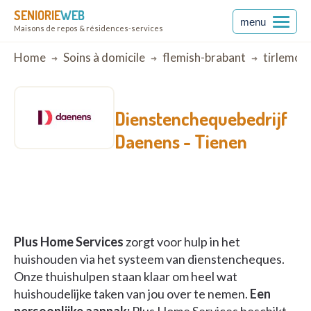
SENIORIE
WEB
menu
Maisons de repos & résidences-services
Breadcrumb
Home
Soins à domicile
flemish-brabant
tirlemon
Dienstenchequebedrijf
Daenens -
Tienen
Plus Home Services
zorgt voor hulp in het
huishouden via het systeem van dienstencheques.
Onze thuishulpen staan klaar om heel wat
huishoudelijke taken van jou over te nemen.
Een
persoonlijke aanpak:
Plus Home Services beschikt