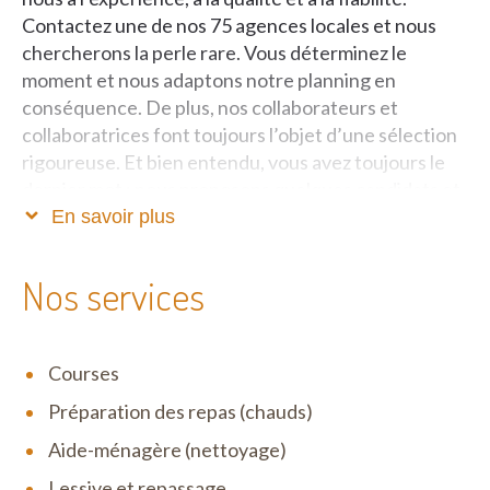
Contactez une de nos 75 agences locales et nous
chercherons la perle rare. Vous déterminez le
moment et nous adaptons notre planning en
conséquence. De plus, nos collaborateurs et
collaboratrices font toujours l’objet d’une sélection
rigoureuse. Et bien entendu, vous avez toujours le
dernier mot : nous proposons quelques candidats et
vous choisissez celui ou celle qui viendra chez vous.
En savoir plus
Service rapide et correct
Nos services
Het Poetsbureau entre en action dès que vous avez
introduit une demande d’aide ménagère. Chez nous,
Courses
vous n’êtes pas un numéro, mais vous pouvez
compter sur un service personnalisé et ciblé, où et
Préparation des repas (chauds)
quand vous en avez besoin. Résultat : vous ne
Aide-ménagère (nettoyage)
perdez pas un temps précieux à chercher un
candidat adéquat pour vous aider dans votre
Lessive et repassage