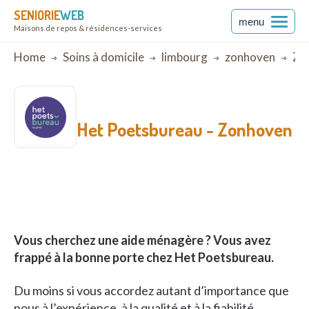
SENIORIE
WEB
menu
Maisons de repos & résidences-services
Breadcrumb
Home
Soins à domicile
limbourg
zonhoven
Zo
Het Poetsbureau -
Zonhoven
Vous cherchez une aide ménagère ? Vous avez
frappé à la bonne porte chez Het Poetsbureau.
Du moins si vous accordez autant d’importance que
nous à l’expérience, à la qualité et à la fiabilité.