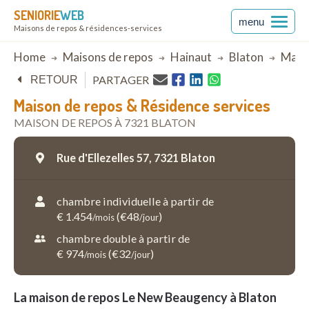
SENIORIE
WEB
menu
Maisons de repos & résidences-services
Breadcrumb
Home
Maisons de repos
Hainaut
Blaton
Maiso
PARTAGER
RETOUR
Maison de repos & Résidence services
MAISON DE REPOS À 7321 BLATON
Rue d'Ellezelles 57,
7321 Blaton
chambre individuelle à partir de
€ 1.454
(€48
)
/mois
/jour
chambre double à partir de
€ 974
(€32
)
/mois
/jour
La maison de repos Le New Beaugency à Blaton