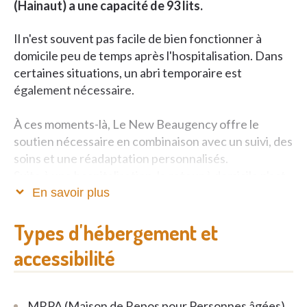
(Hainaut) a une capacité de 93 lits.
Il n'est souvent pas facile de bien fonctionner à
domicile peu de temps après l'hospitalisation. Dans
certaines situations, un abri temporaire est
également nécessaire.
À ces moments-là, Le New Beaugency offre le
soutien nécessaire en combinaison avec un suivi, des
soins et une réadaptation personnalisés.
Suite à une hospitalisation, le retour à domicile n'est
pas toujours la meilleure solution dans un premier
En savoir plus
têmps, il peut parfois être bénéfique
de faire un passage en maison de repos pour une
Types d'hébergement et
revalidation adaptée.
accessibilité
Dans ces moments là , le New Beaugency peut vous
offrir le soutien nécessaire , un suivi médical , des
MRPA (Maison de Repos pour Personnes âgées)