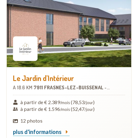
Le Jardin d'Intérieur
À
18.6 KM
7911 FRASNES-LEZ-BUISSENAL
-
MAISON DE RE
à partir de € 2.389
(78,53
)
/mois
/jour
à partir de € 1.596
(52,47
)
/mois
/jour
12 photos
plus d'informations