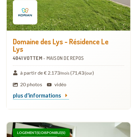
Domaine des Lys - Résidence Le
Lys
4041 VOTTEM
-
MAISON DE REPOS
à partir de € 2.173
(71,43
)
/mois
/jour
20 photos
vidéo
plus d'informations
LOGEMENT(S) DISPONIBLE(S)