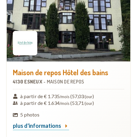
Maison de repos Hôtel des bains
4130 ESNEUX
-
MAISON DE REPOS
à partir de € 1.735
(57,03
)
/mois
/jour
à partir de € 1.634
(53,71
)
/mois
/jour
5 photos
plus d'informations