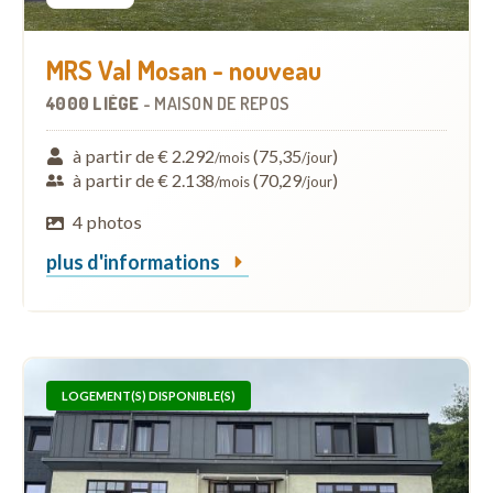
MRS Val Mosan - nouveau
4000 LIÈGE
-
MAISON DE REPOS
à partir de € 2.292
(75,35
)
/mois
/jour
à partir de € 2.138
(70,29
)
/mois
/jour
4 photos
plus d'informations
LOGEMENT(S) DISPONIBLE(S)