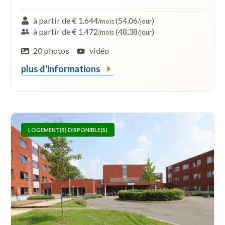
à partir de € 1.644
(54,06
)
/mois
/jour
à partir de € 1.472
(48,38
)
/mois
/jour
20 photos
vidéo
plus d'informations
LOGEMENT(S) DISPONIBLE(S)