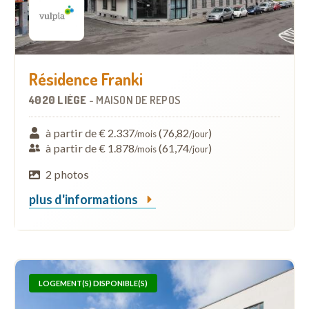
Résidence Franki
4020 LIÈGE
-
MAISON DE REPOS
à partir de € 2.337
(76,82
)
/mois
/jour
à partir de € 1.878
(61,74
)
/mois
/jour
2 photos
plus d'informations
LOGEMENT(S) DISPONIBLE(S)