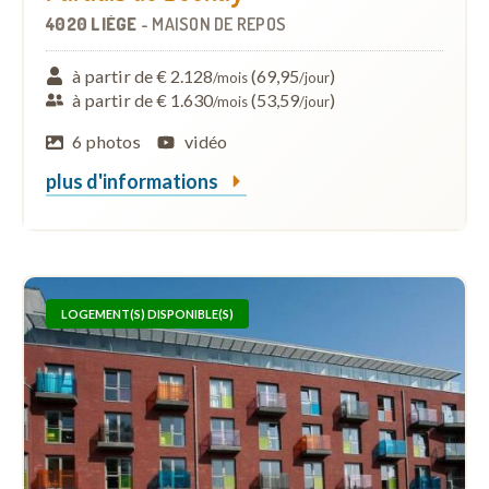
4020 LIÈGE
-
MAISON DE REPOS
à partir de € 2.128
(69,95
)
/mois
/jour
à partir de € 1.630
(53,59
)
/mois
/jour
6 photos
vidéo
plus d'informations
LOGEMENT(S) DISPONIBLE(S)