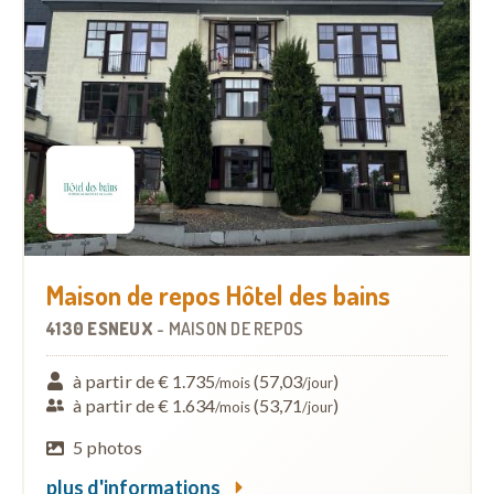
Maison de repos Hôtel des bains
4130 ESNEUX
-
MAISON DE REPOS
à partir de € 1.735
(57,03
)
/mois
/jour
à partir de € 1.634
(53,71
)
/mois
/jour
5 photos
plus d'informations