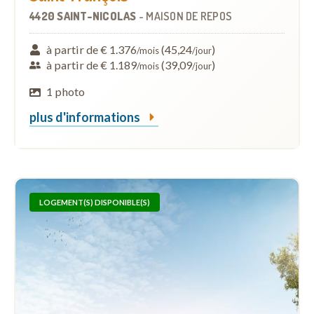
4420 SAINT-NICOLAS
-
MAISON DE REPOS
à partir de € 1.376
(45,24
)
/mois
/jour
à partir de € 1.189
(39,09
)
/mois
/jour
1 photo
plus d'informations
LOGEMENT(S) DISPONIBLE(S)