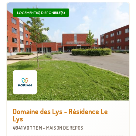
LOGEMENT(S) DISPONIBLE(S)
Domaine des Lys - Résidence Le
Lys
4041 VOTTEM
-
MAISON DE REPOS