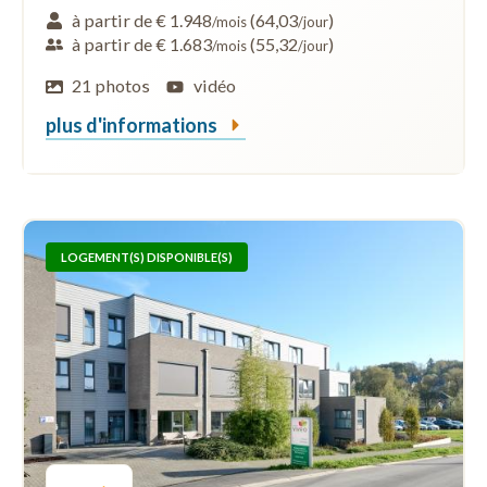
à partir de € 1.948
(64,03
)
/mois
/jour
à partir de € 1.683
(55,32
)
/mois
/jour
21 photos
vidéo
plus d'informations
LOGEMENT(S) DISPONIBLE(S)