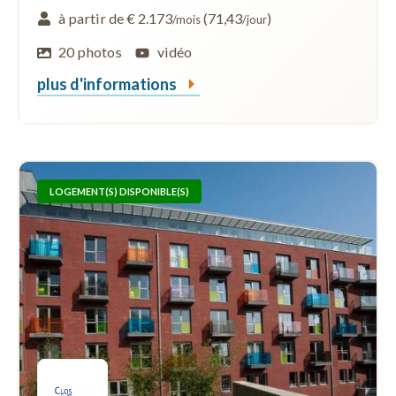
à partir de € 2.173
(71,43
)
/mois
/jour
20 photos
vidéo
plus d'informations
LOGEMENT(S) DISPONIBLE(S)