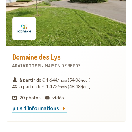
Domaine des Lys
4041 VOTTEM
-
MAISON DE REPOS
à partir de € 1.644
(54,06
)
/mois
/jour
à partir de € 1.472
(48,38
)
/mois
/jour
20 photos
vidéo
plus d'informations