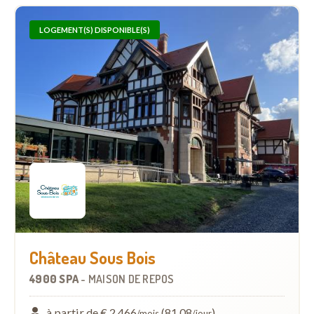
LOGEMENT(S) DISPONIBLE(S)
Château Sous Bois
4900 SPA
-
MAISON DE REPOS
à partir de € 2.466
(81,08
)
/mois
/jour