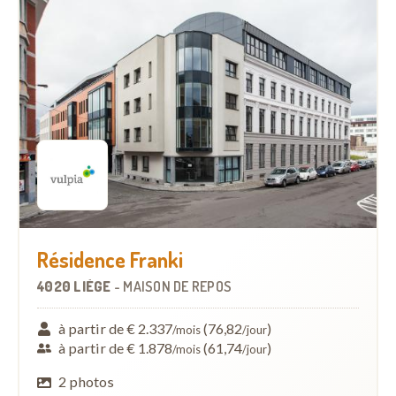
Résidence Franki
4020 LIÈGE
-
MAISON DE REPOS
à partir de € 2.337
(76,82
)
/mois
/jour
à partir de € 1.878
(61,74
)
/mois
/jour
2 photos