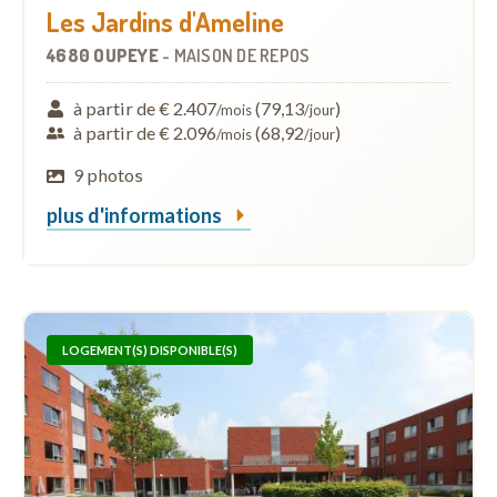
Les Jardins d'Ameline
4680 OUPEYE
-
MAISON DE REPOS
à partir de € 2.407
(79,13
)
/mois
/jour
à partir de € 2.096
(68,92
)
/mois
/jour
9 photos
plus d'informations
LOGEMENT(S) DISPONIBLE(S)