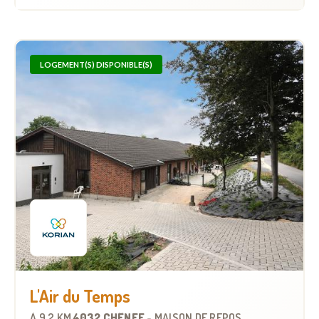
LOGEMENT(S) DISPONIBLE(S)
L'Air du Temps
À
9.2 KM
4032 CHÊNEE
-
MAISON DE REPOS