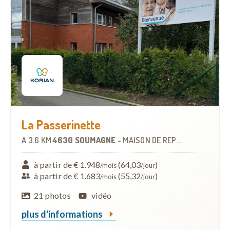
La Passerinette
À
3.6 KM
4630 SOUMAGNE
-
MAISON DE REPOS
à partir de € 1.948
(64,03
)
/mois
/jour
à partir de € 1.683
(55,32
)
/mois
/jour
21 photos
vidéo
plus d'informations