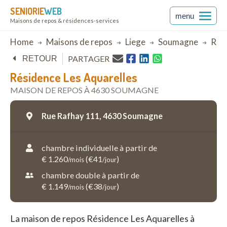
SENIORIE
WEB
menu
Maisons de repos & résidences-services
Breadcrumb
Home
Maisons de repos
Liege
Soumagne
Rési
PARTAGER
RETOUR
Résidence Les Aquarelles
MAISON DE REPOS À 4630 SOUMAGNE
Rue Rafhay 111,
4630 Soumagne
chambre individuelle à partir de
€ 1.260
(€41
)
/mois
/jour
chambre double à partir de
€ 1.149
(€38
)
/mois
/jour
La maison de repos Résidence Les Aquarelles à