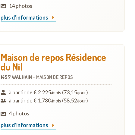
14 photos
plus d'informations
Maison de repos Résidence
du Nil
1457 WALHAIN
-
MAISON DE REPOS
à partir de € 2.225
(73,15
)
/mois
/jour
à partir de € 1.780
(58,52
)
/mois
/jour
4 photos
plus d'informations