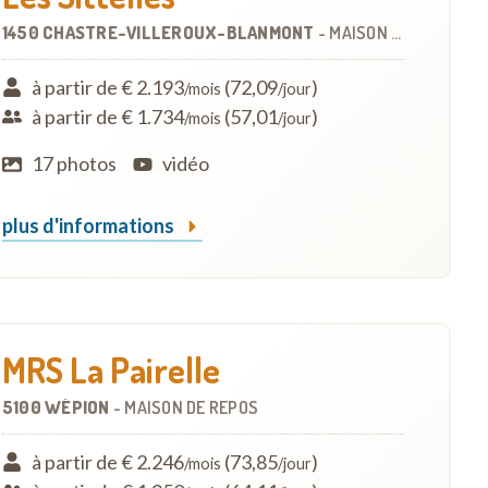
1450 CHASTRE-VILLEROUX-BLANMONT
-
MAISON DE REPOS
à partir de € 2.193
(72,09
)
/mois
/jour
à partir de € 1.734
(57,01
)
/mois
/jour
17 photos
vidéo
plus d'informations
MRS La Pairelle
5100 WÉPION
-
MAISON DE REPOS
à partir de € 2.246
(73,85
)
/mois
/jour