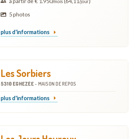
à partir de € 1.950
(64,11
)
/mois
/jour
5 photos
plus d'informations
Les Sorbiers
5310 EGHEZÉE
-
MAISON DE REPOS
plus d'informations
Les Jours Heureux