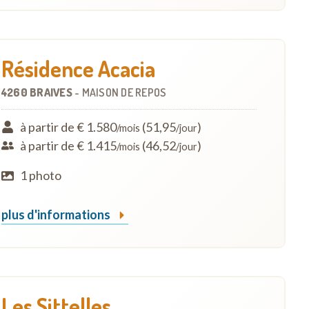
Résidence Acacia
4260 BRAIVES
-
MAISON DE REPOS
à partir de € 1.580
(51,95
)
/mois
/jour
à partir de € 1.415
(46,52
)
/mois
/jour
1 photo
plus d'informations
Les Sittelles