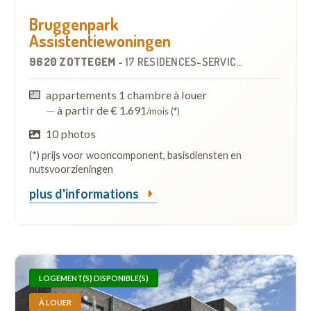
Bruggenpark
Assistentiewoningen
9620 ZOTTEGEM
-
17 RÉSIDENCES-SERVICES
appartements 1 chambre à louer
—
à partir de € 1.691
/mois (*)
10 photos
(*) prijs voor wooncomponent, basisdiensten en
nutsvoorzieningen
plus d'informations
LOGEMENT(S) DISPONIBLE(S)
À LOUER