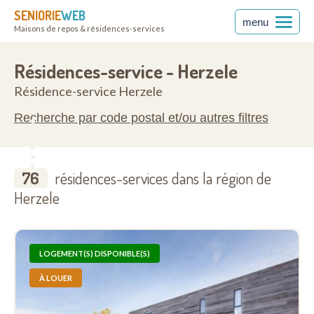
SENIORIE
WEB
menu
Maisons de repos & résidences-services
rientale
9550
Résidences-service - Herzele
Résidence-service Herzele
Recherche par code postal et/ou autres filtres
76
résidences-services dans la région de
Herzele
LOGEMENT(S) DISPONIBLE(S)
À LOUER