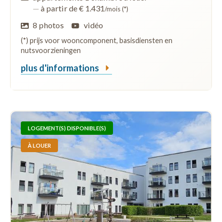
—
à partir de € 1.431
/mois (*)
8 photos
vidéo
(*) prijs voor wooncomponent, basisdiensten en
nutsvoorzieningen
plus d'informations
LOGEMENT(S) DISPONIBLE(S)
À LOUER